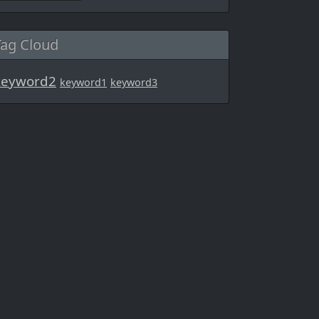
Tag Cloud
keyword2
keyword1
keyword3