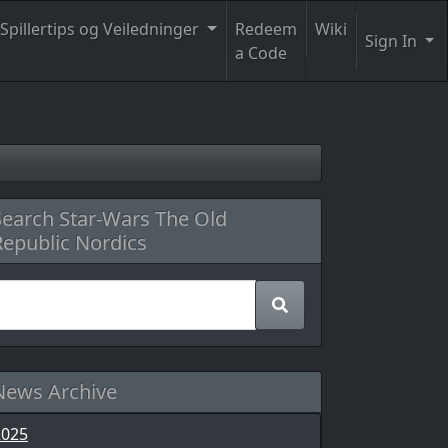
Spillertips og Veiledninger
Redeem
Wiki
Sign In
a Code
Search Star-Wars The Old
Republic Nordics
News Archive
2025