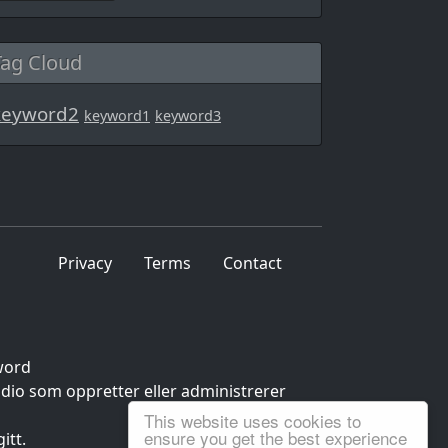
Tag Cloud
keyword2
keyword1
keyword3
Privacy
Terms
Contact
word
udio som oppretter eller administrerer
This website uses cookies to
ensure you get the best experience
itt.