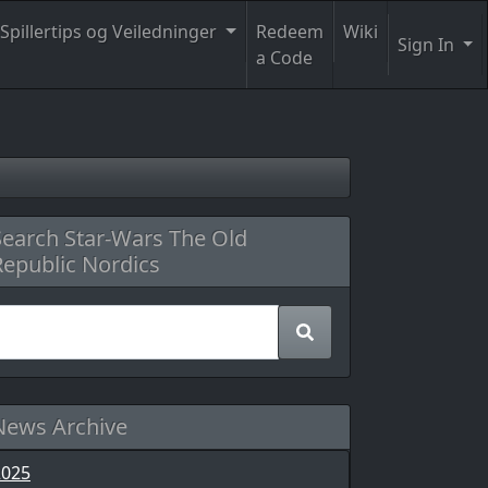
Spillertips og Veiledninger
Redeem
Wiki
Sign In
a Code
Search Star-Wars The Old
Republic Nordics
News Archive
2025