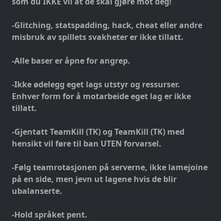
som du IKKE vil at de skal gjøre mot deg!
-Glitching, statspadding, hack, cheat eller andre
misbruk av spillets svakheter er ikke tillatt.
-Alle baser er åpne for angrep.
-Ikke ødelegg eget lags utstyr og ressurser.
Enhver form for å motarbeide eget lag er ikke
tillatt.
-Gjentatt TeamKill (TK) og TeamKill (TK) med
hensikt vil føre til ban UTEN forvarsel.
-Følg teamrotasjonen på serverne, ikke lamejoine
på en side, men jevn ut lagene hvis de blir
ubalanserte.
-Hold språket pent.