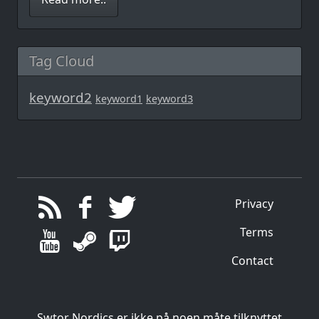
Tag Cloud
keyword2
keyword1
keyword3
Privacy
Terms
Contact
Swtor Nordics er ikke på noen måte tilknyttet