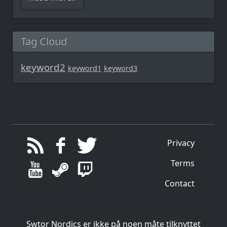
Tag Cloud
keyword2
keyword1
keyword3
Privacy
Terms
Contact
Swtor Nordics er ikke på noen måte tilknyttet